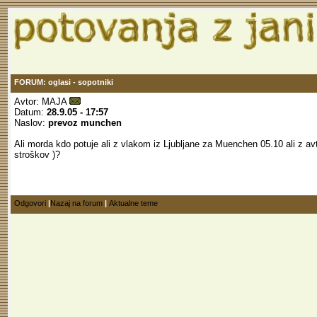
FORUM: oglasi - sopotniki
Avtor:
MAJA
Datum:
28.9.05 - 17:57
Naslov:
prevoz munchen
Ali morda kdo potuje ali z vlakom iz Ljubljane za Muenchen 05.10 ali z avt
stroškov )?
Odgovori
|
Nazaj na forum
|
Aktualne teme