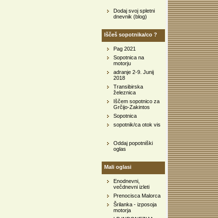
Dodaj svoj spletni
dnevnik (blog)
Iščeš sopotnika/co ?
Pag 2021
Sopotnica na
motorju
adranje 2-9. Junij
2018
Transibirska
železnica
Iščem sopotnico za
Grčijo-Zakintos
Sopotnica
sopotnik/ca otok vis
Oddaj popotniški
oglas
Mali oglasi
Enodnevni,
večdnevni izleti
Prenocisca Malorca
Šrilanka - izposoja
motorja