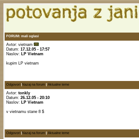
FORUM: mali oglasi
Avtor:
vietnam
Datum:
17.12.05 - 17:57
Naslov:
LP Vietnam
kupim LP vietnam
Odgovori
|
Nazaj na forum
|
Aktualne teme
Avtor:
tonkly
Datum:
26.12.05 - 20:10
Naslov:
LP Vietnam
v vietnamu stane 8 $
Odgovori
|
Nazaj na forum
|
Aktualne teme