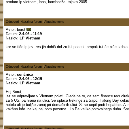
prodam lp vietnam, laos, kambodža, tajska 2005
Odgovori
|
Nazaj na forum
|
Aktualne teme
Avtor:
borut
Datum:
2.4.06 - 11:19
Naslov:
LP Vietnam
kar se tiče lp-jev -res jih dobiš dol za ful poceni, ampak tut če piše izdaja
Odgovori
|
Nazaj na forum
|
Aktualne teme
Avtor:
sončnica
Datum:
2.4.06 - 12:19
Naslov:
LP Vietnam
Hej Borut,
jaz se odpravljam v Vietnam poleti. Glede na to, da sem finance reducira
za 5 US, pa hrana na ulici. Se splača trekinge za Sapo, Halong Bay čeki
hotelu ali je boljše zunaj pri domačinih-ulici. Si se cepil proti hepatitisu A
kakšno info. na kaj naj bom pozorna.. Lp Pa veliko potovalnega duha. So
Odgovori
|
Nazaj na forum
|
Aktualne teme