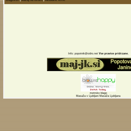
Info:
popotnik@sidro.net
Vse pravice pridrzane.
metrsko blago
Masaža v Ljubljani
Masaža Ljubljana