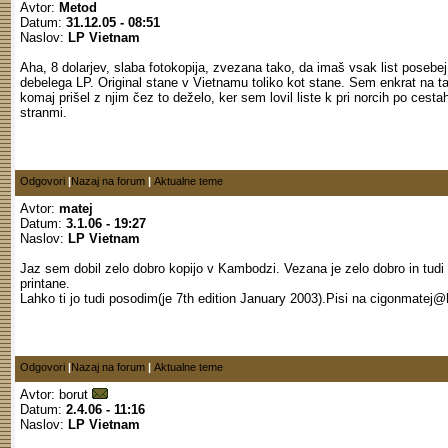
Avtor:
Metod
Datum:
31.12.05 - 08:51
Naslov:
LP Vietnam
Aha, 8 dolarjev, slaba fotokopija, zvezana tako, da imaš vsak list posebej
debelega LP. Original stane v Vietnamu toliko kot stane. Sem enkrat na t
komaj prišel z njim čez to deželo, ker sem lovil liste k pri norcih po cesta
stranmi.
Odgovori
|
Nazaj na forum
|
Aktualne teme
Avtor:
matej
Datum:
3.1.06 - 19:27
Naslov:
LP Vietnam
Jaz sem dobil zelo dobro kopijo v Kambodzi. Vezana je zelo dobro in tudi 
printane.
Lahko ti jo tudi posodim(je 7th edition January 2003).Pisi na
cigonmatej@
Odgovori
|
Nazaj na forum
|
Aktualne teme
Avtor:
borut
Datum:
2.4.06 - 11:16
Naslov:
LP Vietnam