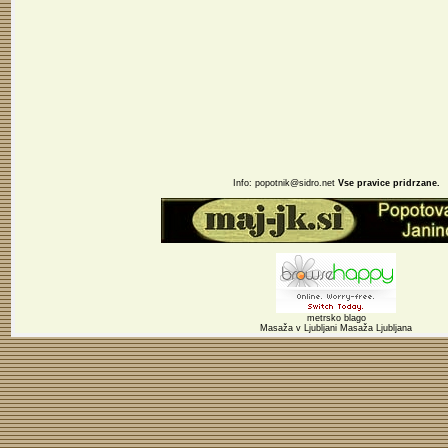
Info:
popotnik@sidro.net
Vse pravice pridrzane.
metrsko blago
Masaža v Ljubljani
Masaža Ljubljana