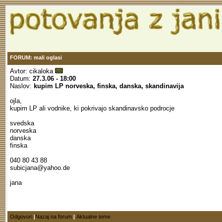
FORUM: mali oglasi
Avtor:
cikaloka
Datum:
27.3.06 - 18:00
Naslov:
kupim LP norveska, finska, danska, skandinavija
ojla,
kupim LP ali vodnike, ki pokrivajo skandinavsko podrocje
svedska
norveska
danska
finska
040 80 43 88
subicjana@yahoo.de
jana
Odgovori
|
Nazaj na forum
|
Aktualne teme