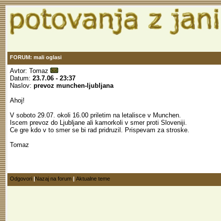
FORUM: mali oglasi
Avtor:
Tomaz
Datum:
23.7.06 - 23:37
Naslov:
prevoz munchen-ljubljana
Ahoj!
V soboto 29.07. okoli 16.00 priletim na letalisce v Munchen.
Iscem prevoz do Ljubljane ali kamorkoli v smer proti Sloveniji.
Ce gre kdo v to smer se bi rad pridruzil. Prispevam za stroske.
Tomaz
Odgovori
|
Nazaj na forum
|
Aktualne teme