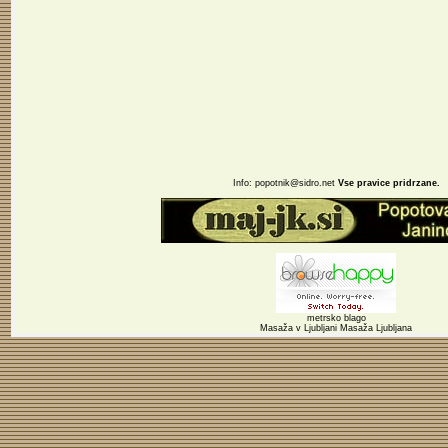
Info:
popotnik@sidro.net
Vse pravice pridrzane.
metrsko blago
Masaža v Ljubljani
Masaža Ljubljana