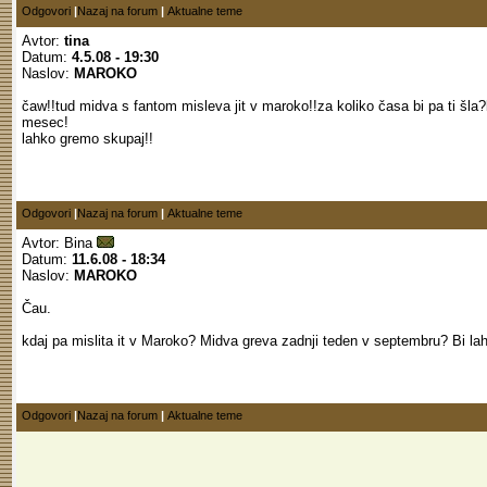
Odgovori
|
Nazaj na forum
|
Aktualne teme
Avtor:
tina
Datum:
4.5.08 - 19:30
Naslov:
MAROKO
čaw!!tud midva s fantom misleva jit v maroko!!za koliko časa bi pa ti šla?
mesec!
lahko gremo skupaj!!
Odgovori
|
Nazaj na forum
|
Aktualne teme
Avtor:
Bina
Datum:
11.6.08 - 18:34
Naslov:
MAROKO
Čau.
kdaj pa mislita it v Maroko? Midva greva zadnji teden v septembru? Bi lah
Odgovori
|
Nazaj na forum
|
Aktualne teme