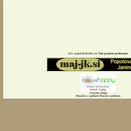
Info:
popotnik@sidro.net
Vse pravice pridrzane.
metrsko blago
Masaža v Ljubljani
Masaža Ljubljana