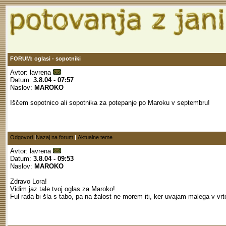
FORUM: oglasi - sopotniki
Avtor:
lavrena
Datum:
3.8.04 - 07:57
Naslov:
MAROKO
Iščem sopotnico ali sopotnika za potepanje po Maroku v septembru!
Odgovori
|
Nazaj na forum
|
Aktualne teme
Avtor:
lavrena
Datum:
3.8.04 - 09:53
Naslov:
MAROKO
Zdravo Lora!
Vidim jaz tale tvoj oglas za Maroko!
Ful rada bi šla s tabo, pa na žalost ne morem iti, ker uvajam malega v vrt